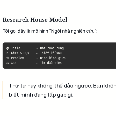
Research House Model
Tôi gọi đây là mô hình "Ngôi nhà nghiên cứu":
🏠 Title         ← Đặt cuối cùng

🚪 Aims & RQs    ← Thiết kế sau

🏗️ Problem       ← Định hình giữa

🧱 Gap           ← Tìm đầu tiên
Thứ tự này không thể đảo ngược. Bạn không
biết mình đang lấp gap gì.