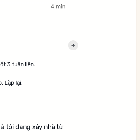
4 min
t 3 tuần liền.
 Lặp lại.
là tôi đang xây nhà từ