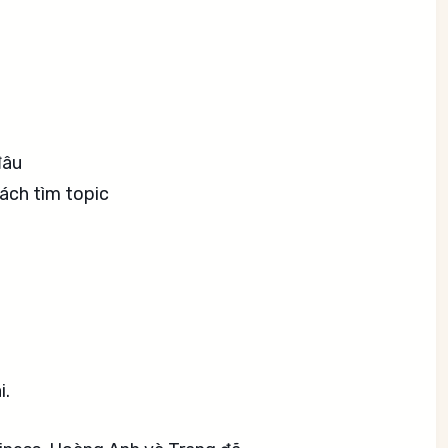
đâu
ách tìm topic
i.