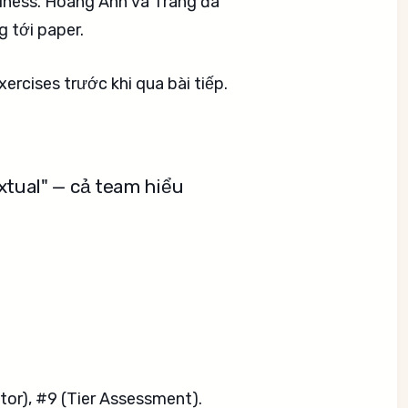
siness. Hoàng Anh và Trang đã
 tới paper.
rcises trước khi qua bài tiếp.
extual" — cả team hiểu
tor), #9 (Tier Assessment).