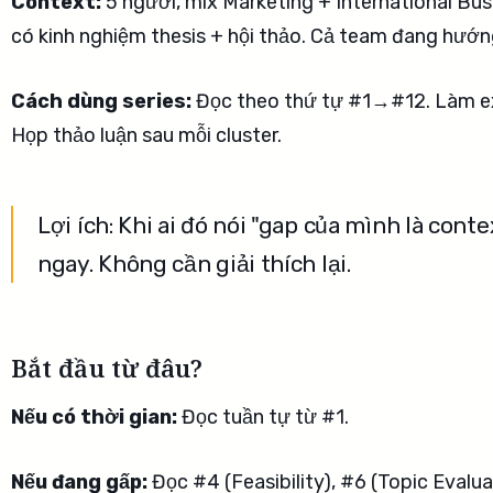
Context:
5 người, mix Marketing + International Bu
có kinh nghiệm thesis + hội thảo. Cả team đang hướng
Cách dùng series:
Đọc theo thứ tự #1→#12. Làm exe
Họp thảo luận sau mỗi cluster.
Lợi ích: Khi ai đó nói "gap của mình là cont
ngay. Không cần giải thích lại.
Bắt đầu từ đâu?
Nếu có thời gian:
Đọc tuần tự từ #1.
Nếu đang gấp:
Đọc #4 (Feasibility), #6 (Topic Evalua