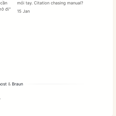
 cần
mỏi tay. Citation chasing manual?
rở đi"
15 Jan
ost
&
Braun
p