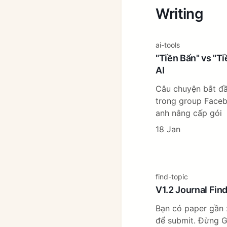
Writing
ai-tools
"Tiền Bẩn" vs "T
AI
Câu chuyện bắt đầ
trong group Faceb
anh nâng cấp gói
18 Jan
find-topic
V1.2 Journal Fin
Bạn có paper gần 
để submit. Đừng G