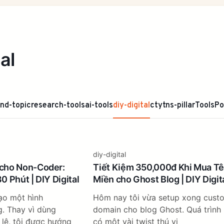
al
ind-topic
research-tools
ai-tools
diy-digital
ctytns-pillar
Tools
Po
diy-digital
cho Non-Coder:
Tiết Kiệm 350,000đ Khi Mua T
0 Phút | DIY Digital
Miền cho Ghost Blog | DIY Digit
ạo một hình
Hôm nay tôi vừa setup xong cust
g. Thay vì dùng
domain cho blog Ghost. Quá trình
lệ, tôi được hướng
có một vài twist thú vị