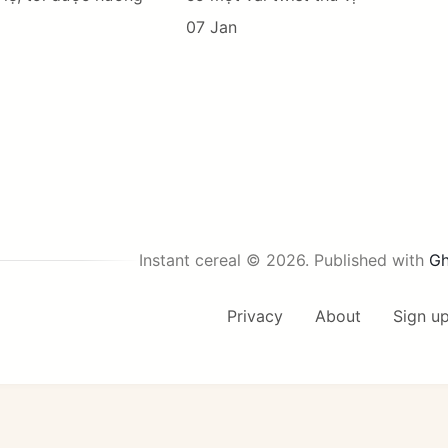
07 Jan
Instant cereal © 2026.
Published with
Gh
Privacy
About
Sign u