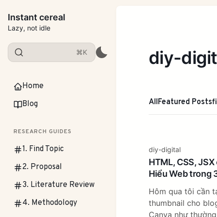
Instant cereal
Lazy, not idle
diy-digit
⌘K
Home
All
Featured Posts
f
Blog
RESEARCH GUIDES
1. Find Topic
diy-digital
HTML, CSS, JSX 
2. Proposal
Hiểu Web trong 3
3. Literature Review
Hôm qua tôi cần t
4. Methodology
thumbnail cho blo
Canva như thường 