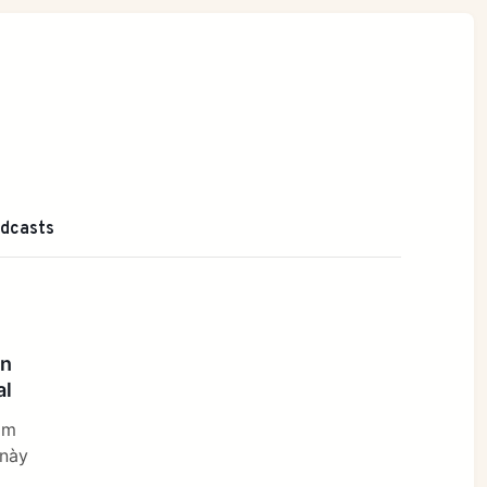
dcasts
ên
al
om
 này