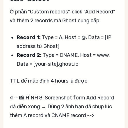
Ở phần "Custom records", click "Add Record"
và thêm 2 records mà Ghost cung cấp:
Record 1:
Type = A, Host = @, Data = [IP
address từ Ghost]
Record 2:
Type = CNAME, Host = www,
Data = [your-site].ghost.io
TTL để mặc định 4 hours là được.
<!-- 📸 HÌNH 8: Screenshot form Add Record
đã điền xong → Dùng 2 ảnh bạn đã chụp lúc
thêm A record và CNAME record -->