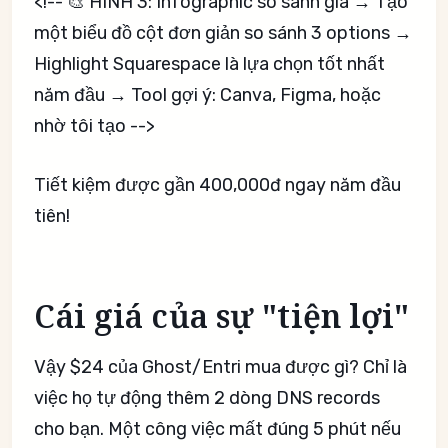
<!-- 🎨 HÌNH 3: Infographic so sánh giá → Tạo
một biểu đồ cột đơn giản so sánh 3 options →
Highlight Squarespace là lựa chọn tốt nhất
năm đầu → Tool gợi ý: Canva, Figma, hoặc
nhờ tôi tạo -->
Tiết kiệm được gần 400,000đ ngay năm đầu
tiên!
Cái giá của sự "tiện lợi"
Vậy $24 của Ghost/Entri mua được gì? Chỉ là
việc họ tự động thêm 2 dòng DNS records
cho bạn. Một công việc mất đúng 5 phút nếu