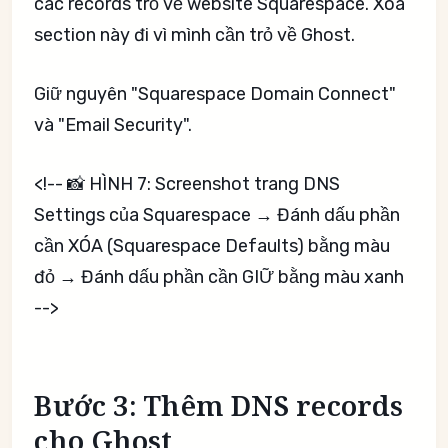
các records trỏ về website Squarespace. Xóa
section này đi vì mình cần trỏ về Ghost.
Giữ nguyên "Squarespace Domain Connect"
và "Email Security".
<!-- 📸 HÌNH 7: Screenshot trang DNS
Settings của Squarespace → Đánh dấu phần
cần XÓA (Squarespace Defaults) bằng màu
đỏ → Đánh dấu phần cần GIỮ bằng màu xanh
-->
Bước 3: Thêm DNS records
cho Ghost