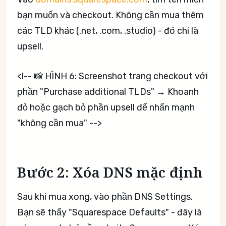
bạn muốn và checkout. Không cần mua thêm
các TLD khác (.net, .com, .studio) - đó chỉ là
upsell.
<!-- 📸 HÌNH 6: Screenshot trang checkout với
phần "Purchase additional TLDs" → Khoanh
đỏ hoặc gạch bỏ phần upsell để nhấn mạnh
"không cần mua" -->
Bước 2: Xóa DNS mặc định
Sau khi mua xong, vào phần DNS Settings.
Bạn sẽ thấy "Squarespace Defaults" - đây là