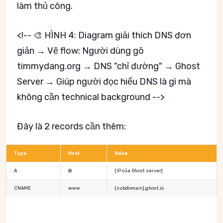
làm thủ công.
<!-- 🎨 HÌNH 4: Diagram giải thích DNS đơn
giản → Vẽ flow: Người dùng gõ
timmydang.org → DNS "chỉ đường" → Ghost
Server → Giúp người đọc hiểu DNS là gì mà
không cần technical background -->
Đây là 2 records cần thêm:
Type
Host
Value
A
@
[IP của Ghost server]
CNAME
www
[subdomain].ghost.io