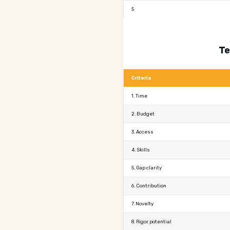
5
Te
Criteria
1. Time
2. Budget
3. Access
4. Skills
5. Gap clarity
6. Contribution
7. Novelty
8. Rigor potential