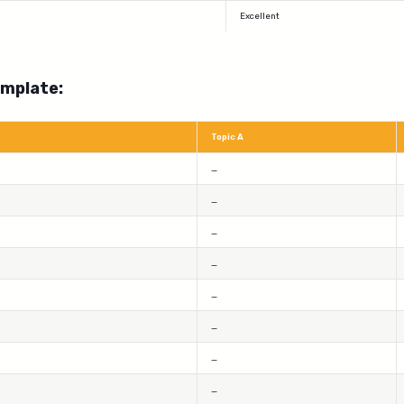
Excellent
mplate:
Topic A
_
_
_
_
_
_
_
_