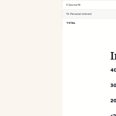
9. Journal fit
10. Personal interest
TOTAL
I
40
30
20