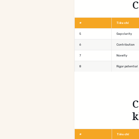
C
#
Tiêu chí
5
Gap clarity
6
Contribution
7
Novelty
8
Rigor potential
C
k
#
Tiêu chí