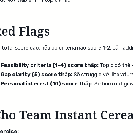
0:
Not viable. Tìm topic khác.
ed Flags
 total score cao, nếu có criteria nào score 1-2, cần add
Feasibility criteria (1-4) score thấp:
Topic có thể 
Gap clarity (5) score thấp:
Sẽ struggle với literature
Personal interest (10) score thấp:
Sẽ burn out giữ
ho Team Instant Cerea
ercise: