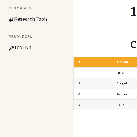
1
TUTORIALS
Research Tools
RESOURCES
C
Tool Kit
#
Tiêu chí
1
Time
2
Budget
3
Access
4
Skills