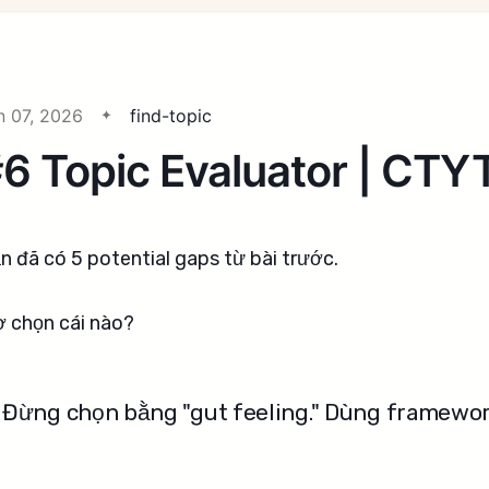
n 07, 2026
find-topic
6 Topic Evaluator | CT
n đã có 5 potential gaps từ bài trước.
ờ chọn cái nào?
Đừng chọn bằng "gut feeling." Dùng framewor