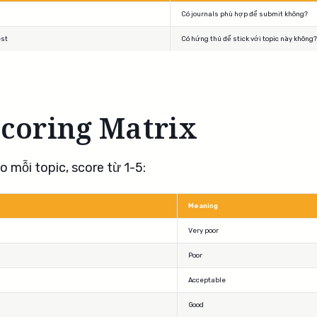
Có journals phù hợp để submit không?
est
Có hứng thú để stick với topic này không?
coring Matrix
o mỗi topic, score từ 1-5:
Meaning
Very poor
Poor
Acceptable
Good