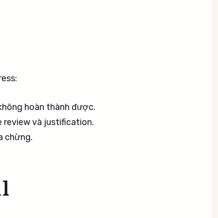
ress:
không hoàn thành được.
 review và justification.
a chừng.
l