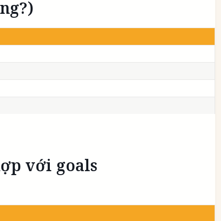
ông?)
hợp với goals