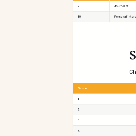
9
Journal fit
10
Personal inter
S
Ch
Score
1
2
3
4