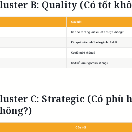
luster B: Quality (Có tốt kh
Câu hỏi
Gap có rõ ràng, articulate được không?
Kết quả sẽ contribute gì cho field?
Có đủ mới không?
Có thể làm rigorous không?
luster C: Strategic (Có phù 
hông?)
Câu hỏi