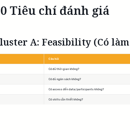
0 Tiêu chí đánh giá
luster A: Feasibility (Có là
Câu hỏi
Có đủ thời gian không?
Có đủ ngân sách không?
Có access đến data/participants không?
Có skills cần thiết không?