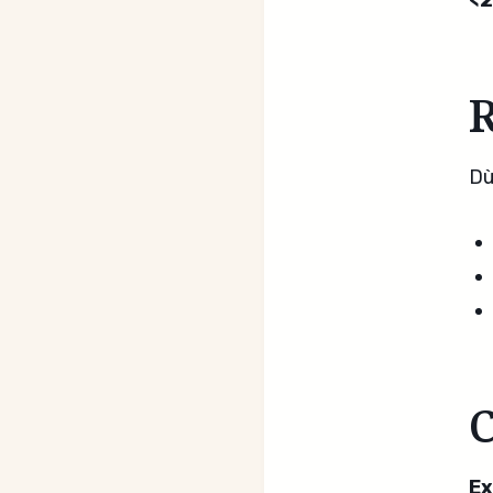
<2
R
Dù
C
Ex