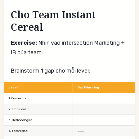
Cho Team Instant
Cereal
Exercise:
Nhìn vào intersection Marketing +
IB của team.
Brainstorm 1 gap cho mỗi level:
Level
Gap tiềm năng
1. Contextual
___
2. Empirical
___
3. Methodological
___
4. Theoretical
___