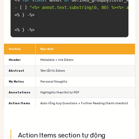
-
[
]
"<%= annot.text.substring(0, 80) %><%= annot
<
%
}
-
%
>
<
%
}
-
%
>
Section
Mục đích
Header
Metadata + link Zotero
Abstract
Tóm tắt từ Zotero
My Notes
Personal thoughts
Annotations
Highlights theo thứ tự PDF
Action Items
Auto-tổng hợp Questions + Further Reading thành checklist
Action Items section tự động