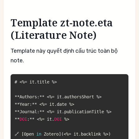
Template zt-note.eta
(Literature Note)
Template này quyết định cấu trúc toàn bộ
note.
# 
<
%=
 it
.
title 
%
>
**
Authors
:
**
<
%=
 it
.
authorsShort 
%
>
**
Year
:
**
<
%=
 it
.
date 
%
>
**
Journal
:
**
<
%=
 it
.
publicationTitle 
%
>
**
DOI
:
**
<
%=
 it
.
DOI
%
>
🔗 
[
Open 
in
 Zotero
]
(
<
%=
 it
.
backlink 
%
>
)