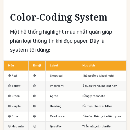
Color-Coding System
Một hệ thống highlight màu nhất quán giúp
phân loại thông tin khi đọc paper. Đây là
system tôi dùng:
Màu
Emoji
Label
Mục đích
🔴 Red
🔴
Skeptical
Không đồng ý, hoài nghi
🟡 Yellow
🟡
Important
Ý quan trọng, insight hay
🟢 Green
🟢
Agree
Đồng ý, resonate
🟣 Purple
🟣
Heading
Đề mục, chapter titles
🔵 Blue
🔵
Read more
Cần đọc thêm, cite liên quan
🩷 Magenta
🤔
Question
Thắc mắc, cần clarify