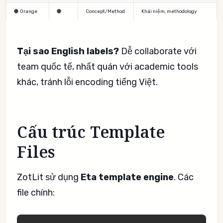
🟠 Orange
🟠
Concept/Method
Khái niệm, methodology
Tại sao English labels?
Dễ collaborate với
team quốc tế, nhất quán với academic tools
khác, tránh lỗi encoding tiếng Việt.
Cấu trúc Template
Files
ZotLit sử dụng
Eta template engine
. Các
file chính: