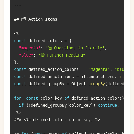
--
-
## 🗂 Action Items

<
%
const
 defined_colors 
=
{
"magenta"
:
"🤔 Questions to Clarify"
,
"blue"
:
"🔵 Further Reading"
}
;
const
 defined_action_colors 
=
[
"magenta"
,
"blue"
]
;
const
 defined_annotations 
=
 it
.
annotations
.
filter
(
const
 defined_groupBy 
=
 Object
.
groupBy
(
defined_ann
for
(
const
 color_key 
of
 defined_action_colors
)
{
if
(
!
defined_groupBy
[
color_key
]
)
continue
;
-
%
>
### 
<
%=
 defined_colors
[
color_key
]
%
>
<
%
for
(
const
 annot 
of
 defined_groupBy
[
color_key
]
)