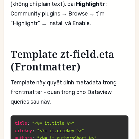
(không chỉ plain text), cài
Highlightr
:
Community plugins → Browse → tìm
"Highlightr" → Install và Enable.
Template zt-field.eta
(Frontmatter)
Template này quyết định metadata trong
frontmatter - quan trọng cho Dataview
queries sau này.
title
:
"<%= it.title %>"
citekey
:
"<%= it.citekey %>"
authors
:
"<%= it.authorsShort %>"