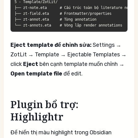
5 - Template/ZotLit/

├── zt-note.eta      # Cấu trúc toàn bộ literature note

├── zt-field.eta     # Frontmatter/properties

├── zt-annot.eta     # Từng annotation

Eject template để chỉnh sửa:
Settings →
ZotLit → Template → Ejectable Templates →
click
Eject
bên cạnh template muốn chỉnh →
Open template file
để edit.
Plugin bổ trợ:
Highlightr
Để hiển thị màu highlight trong Obsidian