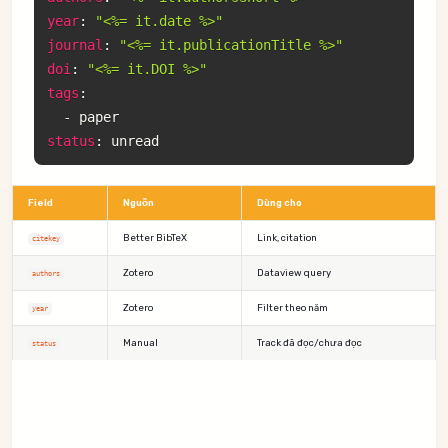
year
:
"<%= it.date %>"
journal
:
"<%= it.publicationTitle %>"
doi
:
"<%= it.DOI %>"
tags
:
-
status
:
Field
Nguồn
Dùng cho
Better BibTeX
Link, citation
citekey
Zotero
Dataview query
authors
Zotero
Filter theo năm
year
Manual
Track đã đọc/chưa đọc
status