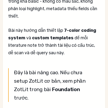
trông khá basic - không có màu sắc, không
phân loại highlight, metadata thiếu fields cần
thiết.
Bài này hướng dẫn thiết lập
7-color coding
system
và
custom templates
để mỗi
literature note trở thành tài liệu có cấu trúc,
dễ scan và dễ query sau này.
Đây là bài nâng cao. Nếu chưa
setup ZotLit cơ bản, xem phần
ZotLit trong bài
Foundation
trước.