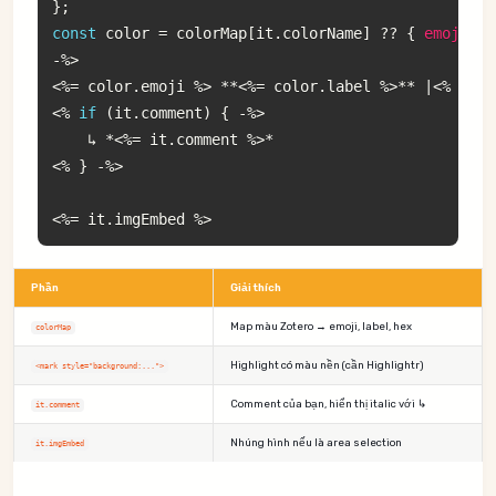
}
;
const
 color 
=
 colorMap
[
it
.
colorName
]
??
{
emoji
:
-
%
>
<
%=
 color
.
emoji 
%
>
**
<
%=
 color
.
label 
%
>
**
|
<
%
if
(
<
%
if
(
it
.
comment
)
{
-
%
>
    ↳ 
*
<
%=
 it
.
comment 
%
>
*
<
%
}
-
%
>
<
%=
 it
.
imgEmbed 
%
>
Phần
Giải thích
Map màu Zotero → emoji, label, hex
colorMap
Highlight có màu nền (cần Highlightr)
<mark style="background:...">
Comment của bạn, hiển thị italic với ↳
it.comment
Nhúng hình nếu là area selection
it.imgEmbed