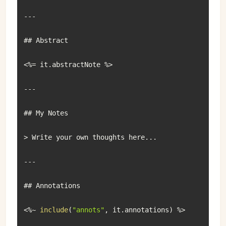
--
-
## Abstract

<
%=
 it
.
abstractNote 
%
>
--
-
## My Notes

>
 Write your own thoughts here
...
--
-
## Annotations

<
%
~
include
(
"annots"
,
 it
.
annotations
)
%
>