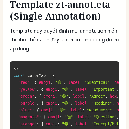
Template zt-annot.eta
(Single Annotation)
Template này quyết định mỗi annotation hiển
thị như thế nào - đây là nơi color-coding được
áp dụng.
<
%
const
 colorMap 
=
{
"red"
:
{
emoji
:
"🔴"
,
label
:
"Skeptical"
,
hex
:
"
"yellow"
:
{
emoji
:
"🟡"
,
label
:
"Important"
,
hex
"green"
:
{
emoji
:
"🟢"
,
label
:
"Agree"
,
hex
:
"#5
"purple"
:
{
emoji
:
"🟣"
,
label
:
"Heading"
,
hex
:
"blue"
:
{
emoji
:
"🔵"
,
label
:
"Read more"
,
hex
:
"magenta"
:
{
emoji
:
"🤔"
,
label
:
"Question"
,
hex
"orange"
:
{
emoji
:
"🟠"
,
label
:
"Concept/Method"