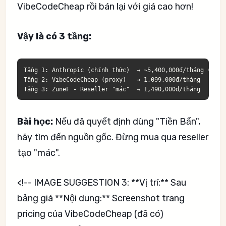
VibeCodeCheap rồi bán lại với giá cao hơn!
Vậy là có 3 tầng:
Tầng 1: Anthropic (chính thức)  → ~5,400,000đ/tháng ($200 
Tầng 2: VibeCodeCheap (proxy)   → 1,099,000đ/tháng

Bài học:
Nếu đã quyết định dùng "Tiền Bẩn",
hãy tìm đến nguồn gốc. Đừng mua qua reseller
tạo "mác".
<!-- IMAGE SUGGESTION 3: **Vị trí:** Sau
bảng giá **Nội dung:** Screenshot trang
pricing của VibeCodeCheap (đã có)