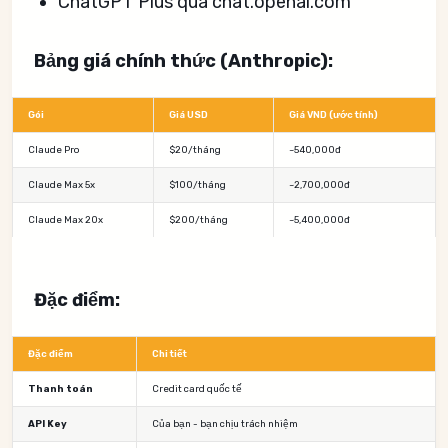
ChatGPT Plus qua chat.openai.com
Bảng giá chính thức (Anthropic):
Gói
Giá USD
Giá VND (ước tính)
Claude Pro
$20/tháng
~540,000đ
Claude Max 5x
$100/tháng
~2,700,000đ
Claude Max 20x
$200/tháng
~5,400,000đ
Đặc điểm:
Đặc điểm
Chi tiết
Thanh toán
Credit card quốc tế
API Key
Của bạn - bạn chịu trách nhiệm