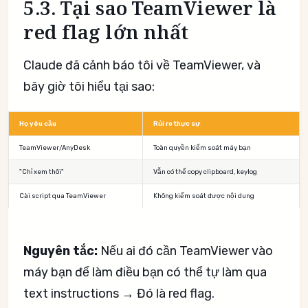
5.3. Tại sao TeamViewer là
red flag lớn nhất
Claude đã cảnh báo tôi về TeamViewer, và
bây giờ tôi hiểu tại sao:
Họ yêu cầu
Rủi ro thực sự
TeamViewer/AnyDesk
Toàn quyền kiểm soát máy bạn
"Chỉ xem thôi"
Vẫn có thể copy clipboard, keylog
Cài script qua TeamViewer
Không kiểm soát được nội dung
Nguyên tắc:
Nếu ai đó cần TeamViewer vào
máy bạn để làm điều bạn có thể tự làm qua
text instructions → Đó là red flag.