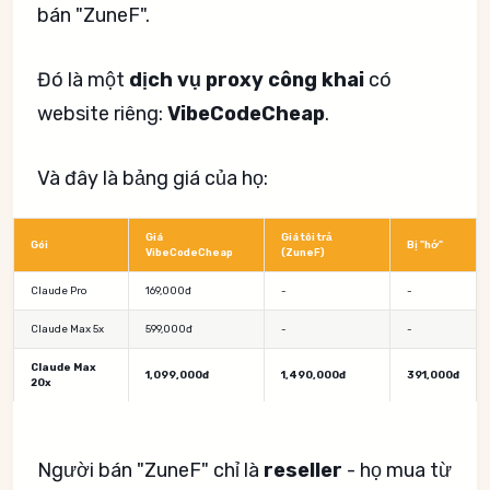
bán "ZuneF".
Đó là một
dịch vụ proxy công khai
có
website riêng:
VibeCodeCheap
.
Và đây là bảng giá của họ:
Giá
Giá tôi trả
Gói
Bị "hớ"
VibeCodeCheap
(ZuneF)
Claude Pro
169,000đ
-
-
Claude Max 5x
599,000đ
-
-
Claude Max
1,099,000đ
1,490,000đ
391,000đ
20x
Người bán "ZuneF" chỉ là
reseller
- họ mua từ