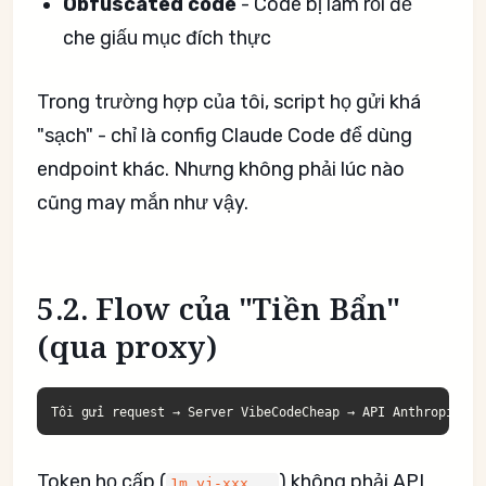
Obfuscated code
- Code bị làm rối để
che giấu mục đích thực
Trong trường hợp của tôi, script họ gửi khá
"sạch" - chỉ là config Claude Code để dùng
endpoint khác. Nhưng không phải lúc nào
cũng may mắn như vậy.
5.2. Flow của "Tiền Bẩn"
(qua proxy)
Token họ cấp (
) không phải API
1m_yj-xxx...