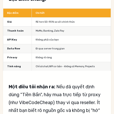
Đặc điểm
Chi tiết
Giá
Rẻ hơn 50-90% so với chính thức
Thanh toán
MoMo, Banking, Zalo Pay
API Key
Không phải của bạn
Data flow
Đi qua server trung gian
Privacy
Không rõ ràng
Tính năng
Chỉ có chat/API cơ bản - không có Memory, Projects
Một điều tôi nhận ra:
Nếu đã quyết định
dùng "Tiền Bẩn", hãy mua trực tiếp từ proxy
(như VibeCodeCheap) thay vì qua reseller. Ít
nhất bạn biết rõ nguồn gốc và không bị "hớ"