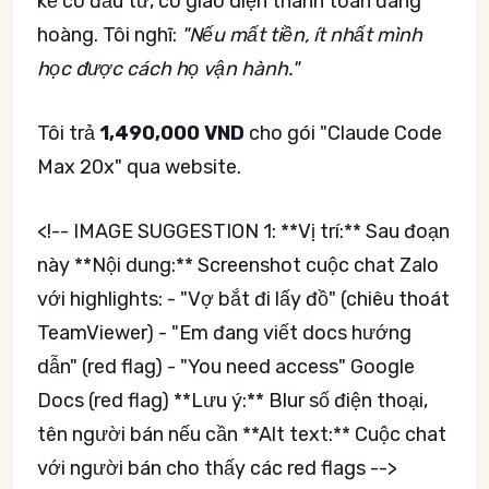
kế có đầu tư, có giao diện thanh toán đàng
hoàng. Tôi nghĩ:
"Nếu mất tiền, ít nhất mình
học được cách họ vận hành."
Tôi trả
1,490,000 VND
cho gói "Claude Code
Max 20x" qua website.
<!-- IMAGE SUGGESTION 1: **Vị trí:** Sau đoạn
này **Nội dung:** Screenshot cuộc chat Zalo
với highlights: - "Vợ bắt đi lấy đồ" (chiêu thoát
TeamViewer) - "Em đang viết docs hướng
dẫn" (red flag) - "You need access" Google
Docs (red flag) **Lưu ý:** Blur số điện thoại,
tên người bán nếu cần **Alt text:** Cuộc chat
với người bán cho thấy các red flags -->