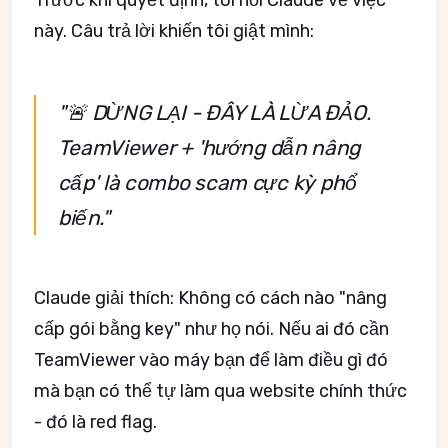
Trước khi quyết định, tôi hỏi Claude về việc
này. Câu trả lời khiến tôi giật mình:
"🚨 DỪNG LẠI - ĐÂY LÀ LỪA ĐẢO.
TeamViewer + 'hướng dẫn nâng
cấp' là combo scam cực kỳ phổ
biến."
Claude giải thích: Không có cách nào "nâng
cấp gói bằng key" như họ nói. Nếu ai đó cần
TeamViewer vào máy bạn để làm điều gì đó
mà bạn có thể tự làm qua website chính thức
- đó là red flag.