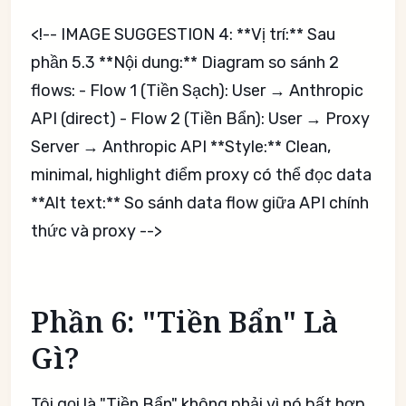
<!-- IMAGE SUGGESTION 4: **Vị trí:** Sau
phần 5.3 **Nội dung:** Diagram so sánh 2
flows: - Flow 1 (Tiền Sạch): User → Anthropic
API (direct) - Flow 2 (Tiền Bẩn): User → Proxy
Server → Anthropic API **Style:** Clean,
minimal, highlight điểm proxy có thể đọc data
**Alt text:** So sánh data flow giữa API chính
thức và proxy -->
Phần 6: "Tiền Bẩn" Là
Gì?
Tôi gọi là "Tiền Bẩn" không phải vì nó bất hợp