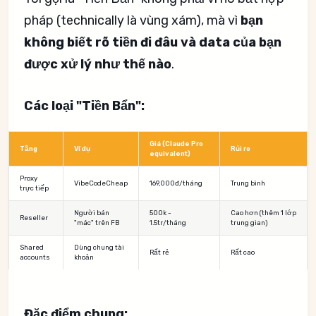
pháp (technically là vùng xám), mà vì
bạn
không biết rõ tiền đi đâu và data của bạn
được xử lý như thế nào
.
Các loại "Tiền Bẩn":
Giá (Claude Pro
Tầng
Ví dụ
Rủi ro
equivalent)
Proxy
VibeCodeCheap
169,000đ/tháng
Trung bình
trực tiếp
Người bán
500k -
Cao hơn (thêm 1 lớp
Reseller
"mác" trên FB
1.5tr/tháng
trung gian)
Shared
Dùng chung tài
Rất rẻ
Rất cao
accounts
khoản
Đặc điểm chung: