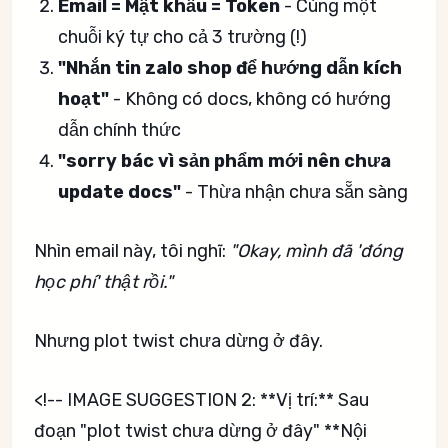
Email = Mật khẩu = Token
- Cùng một
chuỗi ký tự cho cả 3 trường (!)
"Nhắn tin zalo shop để hướng dẫn kích
hoạt"
- Không có docs, không có hướng
dẫn chính thức
"sorry bác vì sản phẩm mới nên chưa
update docs"
- Thừa nhận chưa sẵn sàng
Nhìn email này, tôi nghĩ:
"Okay, mình đã 'đóng
học phí' thật rồi."
Nhưng plot twist chưa dừng ở đây.
<!-- IMAGE SUGGESTION 2: **Vị trí:** Sau
đoạn "plot twist chưa dừng ở đây" **Nội