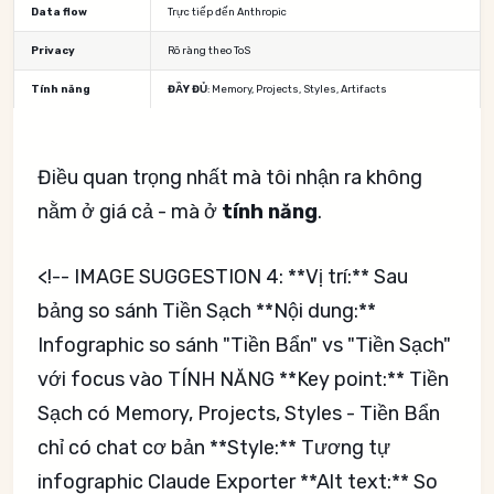
Data flow
Trực tiếp đến Anthropic
Privacy
Rõ ràng theo ToS
Tính năng
ĐẦY ĐỦ
: Memory, Projects, Styles, Artifacts
Điều quan trọng nhất mà tôi nhận ra không
nằm ở giá cả - mà ở
tính năng
.
<!-- IMAGE SUGGESTION 4: **Vị trí:** Sau
bảng so sánh Tiền Sạch **Nội dung:**
Infographic so sánh "Tiền Bẩn" vs "Tiền Sạch"
với focus vào TÍNH NĂNG **Key point:** Tiền
Sạch có Memory, Projects, Styles - Tiền Bẩn
chỉ có chat cơ bản **Style:** Tương tự
infographic Claude Exporter **Alt text:** So