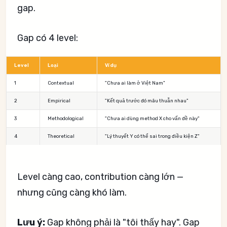
gap.
Gap có 4 level:
Level
Loại
Ví dụ
1
Contextual
"Chưa ai làm ở Việt Nam"
2
Empirical
"Kết quả trước đó mâu thuẫn nhau"
3
Methodological
"Chưa ai dùng method X cho vấn đề này"
4
Theoretical
"Lý thuyết Y có thể sai trong điều kiện Z"
Level càng cao, contribution càng lớn —
nhưng cũng càng khó làm.
Lưu ý:
Gap không phải là "tôi thấy hay". Gap