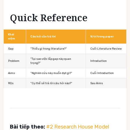
Quick Reference
Khái
Câu hỏi cần trả lời
Vị trí trong paper
niệm
Gap
"Thiếu gì trong literature?"
Cuối Literature Review
"Tại sao việc lấp gap này quan
Problem
Introduction
trọng?"
Aims
"Nghiên cứu này muốn đạt gì?"
Cuối Introduction
RQs
"Cụ thể sẽ trả lời câu hỏi nào?"
Sau Aims
Bài tiếp theo:
#2 Research House Model