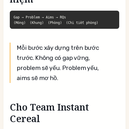
Gap → Problem → Aims → RQs

(Móng)  (Khung)  (Phòng)  (Chi tiết phòng)
Mỗi bước xây dựng trên bước
trước. Không có gap vững,
problem sẽ yếu. Problem yếu,
aims sẽ mơ hồ.
Cho Team Instant
Cereal