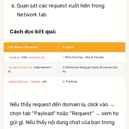
Quan sát các request xuất hiện trong
Network tab
Cách đọc kết quả:
Cột "Name" (Domain)
Ý nghĩa
hoặc
✅ Bình thường - đây là Claude
claude.ai
anthropic.com
hoặc domain
⚠️ Extension đang gửi data về server của
ai-chat-exporter.net
lạ
họ
,
, etc.
⚠️ Tracking
google-analytics
facebook
Nếu thấy request đến domain lạ, click vào →
chọn tab "Payload" hoặc "Request" → xem họ
gửi gì. Nếu thấy nội dung chat của bạn trong