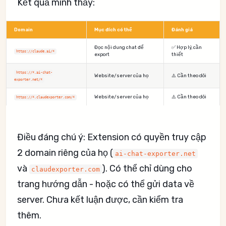
Kết quả mình thấy:
Domain
Mục đích có thể
Đánh giá
Đọc nội dung chat để
✅ Hợp lý, cần
https://claude.ai/*
export
thiết
https://*.ai-chat-
Website/server của họ
⚠️ Cần theo dõi
exporter.net/*
Website/server của họ
⚠️ Cần theo dõi
https://*.claudexporter.com/*
Điều đáng chú ý: Extension có quyền truy cập
2 domain riêng của họ (
ai-chat-exporter.net
và
). Có thể chỉ dùng cho
claudexporter.com
trang hướng dẫn - hoặc có thể gửi data về
server. Chưa kết luận được, cần kiểm tra
thêm.