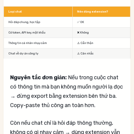
Loại chat
Nên dùng extension?
Hỏi đáp chung, học tập
✅ OK
Có token, API key, mật khẩu
❌ Không
Thông tin cá nhân nhạy cảm
⚠️ Cẩn thận
Chat về dự án công ty
⚠️ Cân nhắc
Nguyên tắc đơn giản:
Nếu trong cuộc chat
có thông tin mà bạn không muốn người lạ đọc
→ đừng export bằng extension bên thứ ba.
Copy-paste thủ công an toàn hơn.
Còn nếu chat chỉ là hỏi đáp thông thường,
không có gì nhạy cảm → dùng extension vẫn