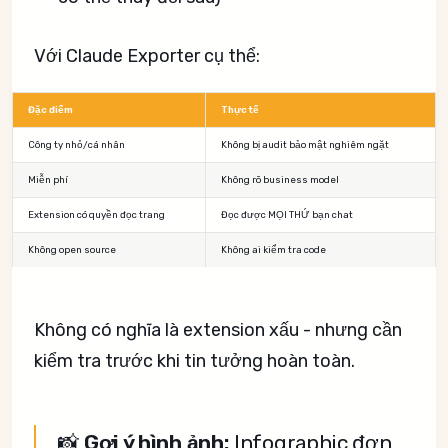
Với Claude Exporter cụ thể:
Đặc điểm
Thực tế
Công ty nhỏ/cá nhân
Không bị audit bảo mật nghiêm ngặt
Miễn phí
Không rõ business model
Extension có quyền đọc trang
Đọc được MỌI THỨ bạn chat
Không open source
Không ai kiểm tra code
Không có nghĩa là extension xấu - nhưng cần
kiểm tra trước khi tin tưởng hoàn toàn.
📸
Gợi ý hình ảnh:
Infographic đơn